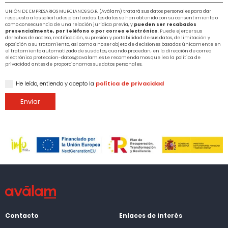
UNIÓN DE EMPRESARIOS MURCIANOS S.G.R. (Aválam) tratará sus datos personales para dar
respuesta a las solicitudes planteadas. Los datos se han obtenido con su consentimiento o
como consecuencia de una relación jurídica previa, y
pueden ser recabados
presencialmente, por teléfono o por correo electrónico
. Puede ejercer sus
derechos de acceso, rectificación, supresión y portabilidad de sus datos, de limitación y
oposición a su tratamiento, así como a no ser objeto de decisiones basadas únicamente en
el tratamiento automatizado de sus datos, cuando procedan, en la dirección de correo
electrónico proteccion-datos@avalam.es Le recomendamos que lea la política de
privacidad antes de proporcionarnos sus datos personales.
He leído, entiendo y acepto la
política de privacidad
Enviar
Contacto
Enlaces de interés