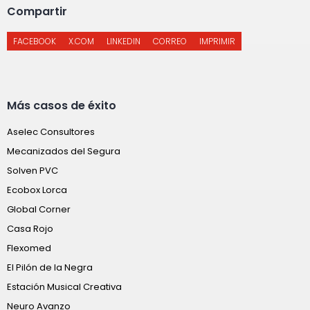
Compartir
FACEBOOK
X.COM
LINKEDIN
CORREO
IMPRIMIR
Más casos de éxito
Aselec Consultores
Mecanizados del Segura
Solven PVC
Ecobox Lorca
Global Corner
Casa Rojo
Flexomed
El Pilón de la Negra
Estación Musical Creativa
Neuro Avanzo