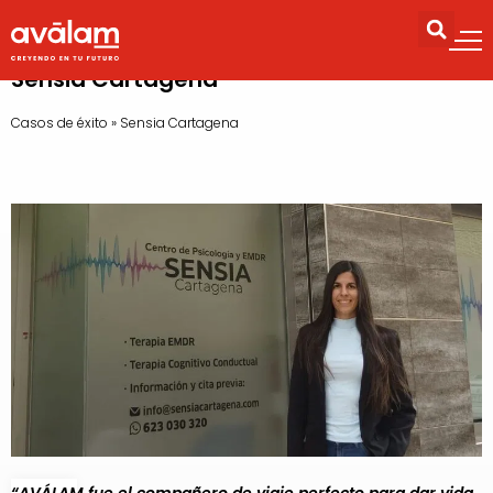
Sensia Cartagena
Casos de éxito
»
Sensia Cartagena
“
AVÁLAM fue el compañero de viaje perfecto para dar vida