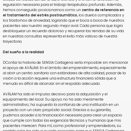
regulación necesaria para el trabajo terapéutico profundo. Además,
hemos conseguido posicionarnos como un
centro de referencia en
el tratamiento del estrés postraumático
, los duelos complicados y
los trastornos de ansiedad, logrando que el boca a boca de nuestros
pacientes sea nuestro segundo mejor aval. Cada persona que logra
desbloquear un recuerdo doloroso y recuperar las riendas de su vida
en nuestras consultas representa el éxito más valioso de nuestra
trayectoria.
Del sueño a la realidad
DContar la historia de SENSIA Cartagena sería imposible sin mencionar
el apoyo de AVÁLAM. En el ámbito del emprendimiento, especialmente
al abrir un centro sanitario con estándares de alta calidad, pasar de la
visión a la acción requiere una estructura financiera sólida que a
menudo es difícil de alcanzar sin el respaldo adecuado.
AVÁLAM ha sido el impulso decisivo para la adquisición y el
equipamiento del local. Su apoyo no ha sido meramente
administrativo; ha supuesto la confianza de una institución en un
proyecto con un claro propósito social. Gracias a su garantía,
pudimos acceder a la financiación necesaria para crear un espacio
que cumple con todas las exigencias técnicas y humanas que mis
pacientes merecen. Para mí, como profesional y emprendedora, su
contribución ha sido el puente necesario para que SENSIA Cartagena