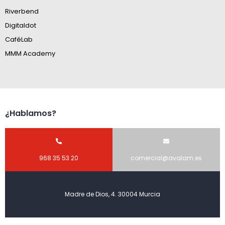
Riverbend
Digitaldot
CaféLab
MMM Academy
¿Hablamos?
968 35 53 20
comercial@avalam.es
Madre de Dios, 4. 30004 Murcia