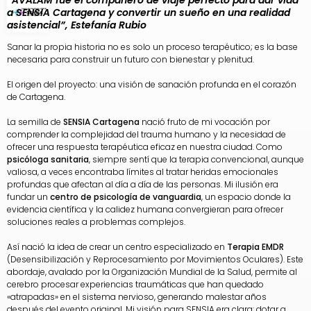
a SENSIA Cartagena y convertir un sueño en una realidad
asistencial
”, Estefanía Rubio
Sanar la propia historia no es solo un proceso terapéutico; es la base
necesaria para construir un futuro con bienestar y plenitud.
El origen del proyecto: una visión de sanación profunda en el corazón
de Cartagena.
La semilla de
SENSIA Cartagena
nació fruto de mi vocación por
comprender la complejidad del trauma humano y la necesidad de
ofrecer una respuesta terapéutica eficaz en nuestra ciudad. Como
psicóloga sanitaria
, siempre sentí que la terapia convencional, aunque
valiosa, a veces encontraba límites al tratar heridas emocionales
profundas que afectan al día a día de las personas. Mi ilusión era
fundar un
centro de psicología de vanguardia
, un espacio donde la
evidencia científica y la calidez humana convergieran para ofrecer
soluciones reales a problemas complejos.
Así nació la idea de crear un centro especializado en
Terapia EMDR
(Desensibilización y Reprocesamiento por Movimientos Oculares). Este
abordaje, avalado por la Organización Mundial de la Salud, permite al
cerebro procesar experiencias traumáticas que han quedado
«atrapadas» en el sistema nervioso, generando malestar años
después del evento original. Mi visión para SENSIA era clara: dotar a