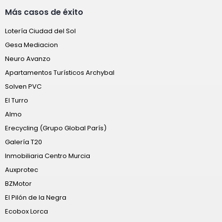
Más casos de éxito
Lotería Ciudad del Sol
Gesa Mediacion
Neuro Avanzo
Apartamentos Turísticos Archybal
Solven PVC
El Turro
Almo
Erecycling (Grupo Global París)
Galería T20
Inmobiliaria Centro Murcia
Auxprotec
BZMotor
El Pilón de la Negra
Ecobox Lorca