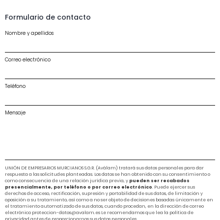
Formulario de contacto
Nombre y apellidos
Correo electrónico
Teléfono
Mensaje
UNIÓN DE EMPRESARIOS MURCIANOS S.G.R. (Aválam) tratará sus datos personales para dar
respuesta a las solicitudes planteadas. Los datos se han obtenido con su consentimiento o
como consecuencia de una relación jurídica previa, y
pueden ser recabados
presencialmente, por teléfono o por correo electrónico
. Puede ejercer sus
derechos de acceso, rectificación, supresión y portabilidad de sus datos, de limitación y
oposición a su tratamiento, así como a no ser objeto de decisiones basadas únicamente en
el tratamiento automatizado de sus datos, cuando procedan, en la dirección de correo
electrónico proteccion-datos@avalam.es Le recomendamos que lea la política de
privacidad antes de proporcionarnos sus datos personales.