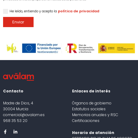
He leído, entiendo y acepto la
política de privacidad
Enviar
Contacto
Enlaces de interés
Madre de Dios, 4
Órganos de gobierno
30004 Murcia
Estatutos sociales
comercial@avalam.es
Memorias anuales y RSC
968 35 53 20
Certificaciones
Horario de atención