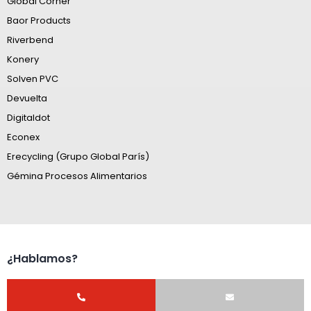
Global Corner
Baor Products
Riverbend
Konery
Solven PVC
Devuelta
Digitaldot
Econex
Erecycling (Grupo Global París)
Gémina Procesos Alimentarios
¿Hablamos?