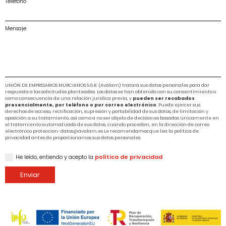
Teléfono
Mensaje
UNIÓN DE EMPRESARIOS MURCIANOS S.G.R. (Aválam) tratará sus datos personales para dar
respuesta a las solicitudes planteadas. Los datos se han obtenido con su consentimiento o
como consecuencia de una relación jurídica previa, y
pueden ser recabados
presencialmente, por teléfono o por correo electrónico
. Puede ejercer sus
derechos de acceso, rectificación, supresión y portabilidad de sus datos, de limitación y
oposición a su tratamiento, así como a no ser objeto de decisiones basadas únicamente en
el tratamiento automatizado de sus datos, cuando procedan, en la dirección de correo
electrónico proteccion-datos@avalam.es Le recomendamos que lea la política de
privacidad antes de proporcionarnos sus datos personales.
He leído, entiendo y acepto la
política de privacidad
Enviar