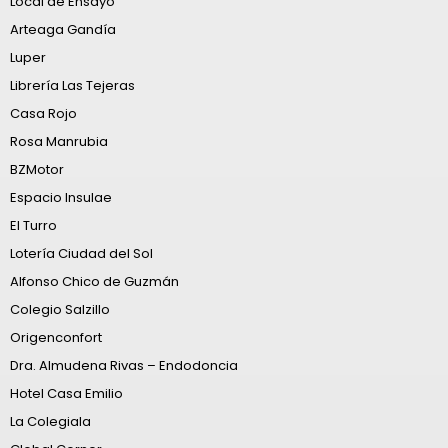
Local de Ensayo
Arteaga Gandía
Luper
Librería Las Tejeras
Casa Rojo
Rosa Manrubia
BZMotor
Espacio Insulae
El Turro
Lotería Ciudad del Sol
Alfonso Chico de Guzmán
Colegio Salzillo
Origenconfort
Dra. Almudena Rivas – Endodoncia
Hotel Casa Emilio
La Colegiala