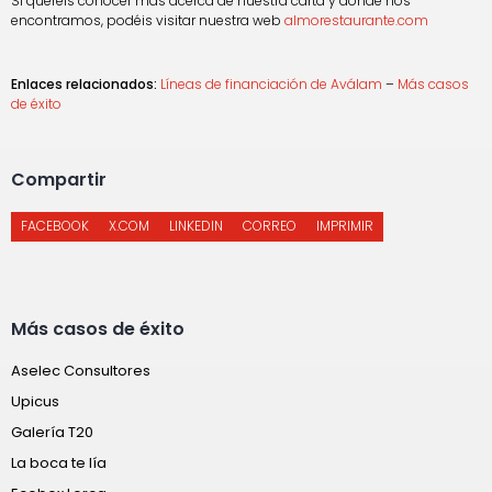
Si queréis conocer más acerca de nuestra carta y dónde nos
encontramos, podéis visitar nuestra web
almorestaurante.com
Enlaces relacionados:
Líneas de financiación de Aválam
–
Más casos
de éxito
Compartir
FACEBOOK
X.COM
LINKEDIN
CORREO
IMPRIMIR
Más casos de éxito
Aselec Consultores
Upicus
Galería T20
La boca te lía