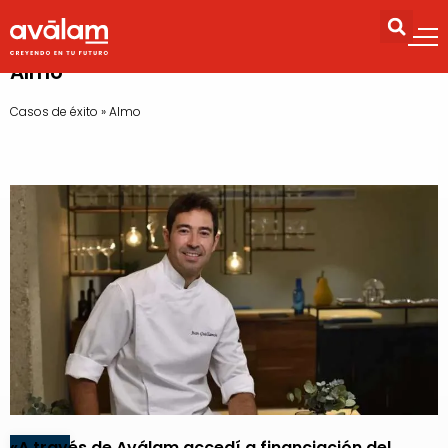
Almo
Casos de éxito
»
Almo
«A través de
Aválam accedí a financiación del