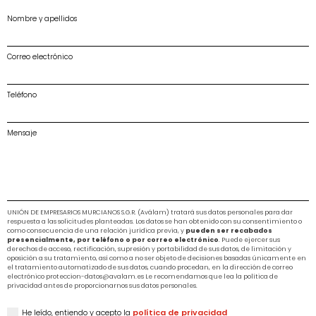
Nombre y apellidos
Correo electrónico
Teléfono
Mensaje
UNIÓN DE EMPRESARIOS MURCIANOS S.G.R. (Aválam) tratará sus datos personales para dar
respuesta a las solicitudes planteadas. Los datos se han obtenido con su consentimiento o
como consecuencia de una relación jurídica previa, y
pueden ser recabados
presencialmente, por teléfono o por correo electrónico
. Puede ejercer sus
derechos de acceso, rectificación, supresión y portabilidad de sus datos, de limitación y
oposición a su tratamiento, así como a no ser objeto de decisiones basadas únicamente en
el tratamiento automatizado de sus datos, cuando procedan, en la dirección de correo
electrónico proteccion-datos@avalam.es Le recomendamos que lea la política de
privacidad antes de proporcionarnos sus datos personales.
He leído, entiendo y acepto la
política de privacidad