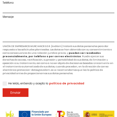
Teléfono
Mensaje
UNIÓN DE EMPRESARIOS MURCIANOS S.G.R. (Aválam) tratará sus datos personales para dar
respuesta a las solicitudes planteadas. Los datos se han obtenido con su consentimiento o
como consecuencia de una relación jurídica previa, y
pueden ser recabados
presencialmente, por teléfono o por correo electrónico
. Puede ejercer sus
derechos de acceso, rectificación, supresión y portabilidad de sus datos, de limitación y
oposición a su tratamiento, así como a no ser objeto de decisiones basadas únicamente en
el tratamiento automatizado de sus datos, cuando procedan, en la dirección de correo
electrónico proteccion-datos@avalam.es Le recomendamos que lea la política de
privacidad antes de proporcionarnos sus datos personales.
He leído, entiendo y acepto la
política de privacidad
Enviar