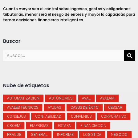
Cuanto mayor sea el control sobre ingresos, gastos y obligaciones
tributarias, menor será el riesgo de errores y mayor la capacidad para
tomar decisiones financieras inteligentes.
Buscar
Nube de etiquetas
AUTOMATIZACION
AUTÓNOMOS
AVAL
AVALAM
AVALES TÉCNICOS
AYUDAS
CASOS DE ÉXITO
CESGAR
CONSEJOS
CONTABILIDAD
CONVENIOS
CORPORATIVO
CROEM
EMPRESAS
ESTAFA
FINANCIACION
FRAUDE
GENERAL
INFORME
LOGISTICA
NEGOCIO