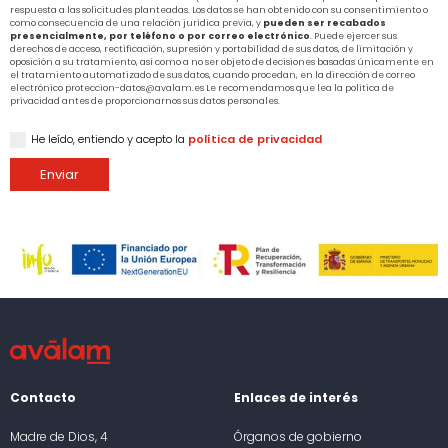
respuesta a las solicitudes planteadas. Los datos se han obtenido con su consentimiento o
como consecuencia de una relación jurídica previa, y
pueden ser recabados
presencialmente, por teléfono o por correo electrónico
. Puede ejercer sus
derechos de acceso, rectificación, supresión y portabilidad de sus datos, de limitación y
oposición a su tratamiento, así como a no ser objeto de decisiones basadas únicamente en
el tratamiento automatizado de sus datos, cuando procedan, en la dirección de correo
electrónico proteccion-datos@avalam.es Le recomendamos que lea la política de
privacidad antes de proporcionarnos sus datos personales.
He leído, entiendo y acepto la
política de privacidad
Enviar
Contacto
Enlaces de interés
Madre de Dios, 4
Órganos de gobierno