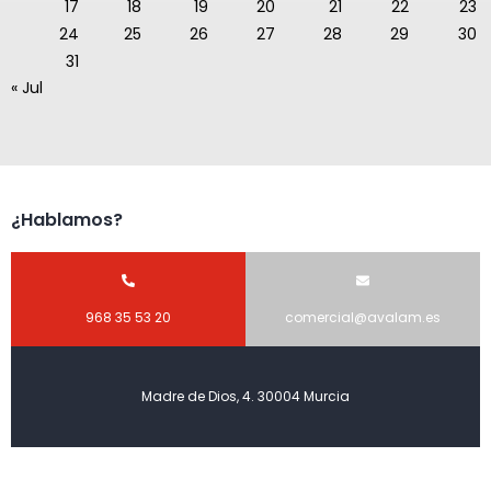
17
18
19
20
21
22
23
24
25
26
27
28
29
30
31
« Jul
¿Hablamos?
968 35 53 20
comercial@avalam.es
Madre de Dios, 4. 30004 Murcia