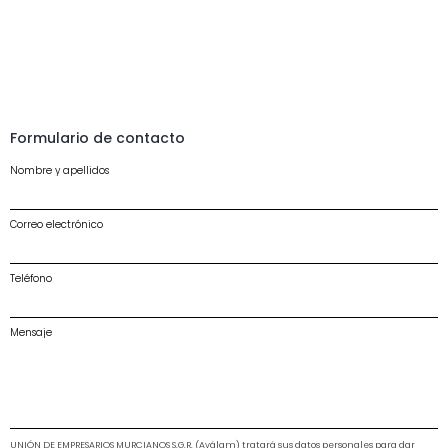
Formulario de contacto
Nombre y apellidos
Correo electrónico
Teléfono
Mensaje
UNIÓN DE EMPRESARIOS MURCIANOS S.G.R. (Aválam) tratará sus datos personales para dar