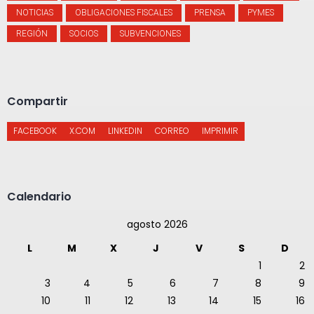
NOTICIAS
OBLIGACIONES FISCALES
PRENSA
PYMES
REGIÓN
SOCIOS
SUBVENCIONES
Compartir
FACEBOOK
X.COM
LINKEDIN
CORREO
IMPRIMIR
Calendario
agosto 2026
L
M
X
J
V
S
D
1
2
3
4
5
6
7
8
9
10
11
12
13
14
15
16