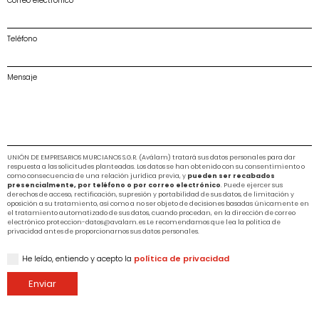
Correo electrónico
Teléfono
Mensaje
UNIÓN DE EMPRESARIOS MURCIANOS S.G.R. (Aválam) tratará sus datos personales para dar
respuesta a las solicitudes planteadas. Los datos se han obtenido con su consentimiento o
como consecuencia de una relación jurídica previa, y
pueden ser recabados
presencialmente, por teléfono o por correo electrónico
. Puede ejercer sus
derechos de acceso, rectificación, supresión y portabilidad de sus datos, de limitación y
oposición a su tratamiento, así como a no ser objeto de decisiones basadas únicamente en
el tratamiento automatizado de sus datos, cuando procedan, en la dirección de correo
electrónico proteccion-datos@avalam.es Le recomendamos que lea la política de
privacidad antes de proporcionarnos sus datos personales.
He leído, entiendo y acepto la
política de privacidad
Enviar