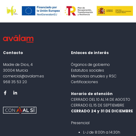
Contacto
Enlaces de interés
Madre de Dios, 4
Órganos de gobierno
30004 Murcia
Estatutos sociales
comercial@avalam.es
Memorias anuales y RSC
968 35 53 20
Certificaciones
Horario de atención
CERRADO DEL 10 AL 14 DE AGOSTO
CERRADO EL 15 DE SEPTIEMBRE
CERRADO 24 y 31 DE DICIEMBRE
Presencial
L-J de 8:00h a 14:30h