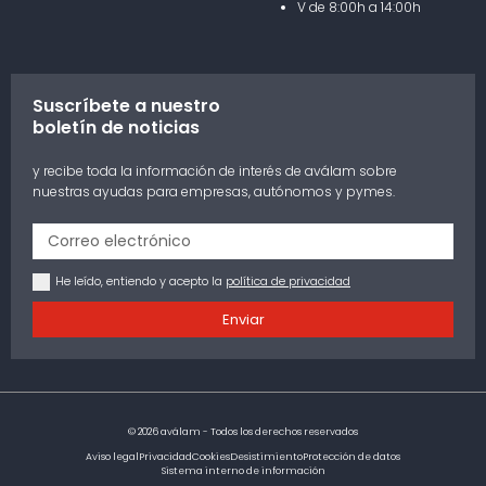
V de 8:00h a 14:00h
Suscríbete a nuestro
boletín de noticias
y recibe toda la información de interés de aválam sobre
nuestras ayudas para empresas, autónomos y pymes.
He leído, entiendo y acepto la
política de privacidad
Enviar
© 2026 aválam - Todos los derechos reservados
Aviso legal
Privacidad
Cookies
Desistimiento
Protección de datos
Sistema interno de información