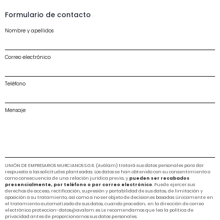
Formulario de contacto
Nombre y apellidos
Correo electrónico
Teléfono
Mensaje
UNIÓN DE EMPRESARIOS MURCIANOS S.G.R. (Aválam) tratará sus datos personales para dar
respuesta a las solicitudes planteadas. Los datos se han obtenido con su consentimiento o
como consecuencia de una relación jurídica previa, y
pueden ser recabados
presencialmente, por teléfono o por correo electrónico
. Puede ejercer sus
derechos de acceso, rectificación, supresión y portabilidad de sus datos, de limitación y
oposición a su tratamiento, así como a no ser objeto de decisiones basadas únicamente en
el tratamiento automatizado de sus datos, cuando procedan, en la dirección de correo
electrónico proteccion-datos@avalam.es Le recomendamos que lea la política de
privacidad antes de proporcionarnos sus datos personales.